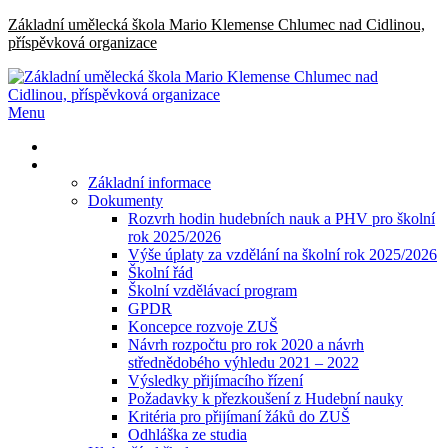
Skip
Základní umělecká škola Mario Klemense Chlumec nad Cidlinou,
to
příspěvková organizace
content
Menu
Primární
menu
Základní informace
Dokumenty
Rozvrh hodin hudebních nauk a PHV pro školní
rok 2025/2026
Výše úplaty za vzdělání na školní rok 2025/2026
Školní řád
Školní vzdělávací program
GPDR
Koncepce rozvoje ZUŠ
Návrh rozpočtu pro rok 2020 a návrh
střednědobého výhledu 2021 – 2022
Výsledky přijímacího řízení
Požadavky k přezkoušení z Hudební nauky
Kritéria pro přijímaní žáků do ZUŠ
Odhláška ze studia