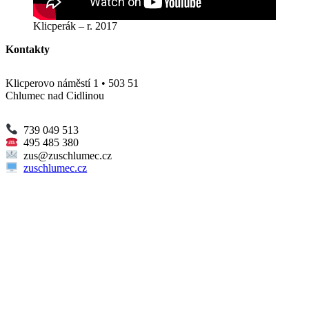
Klicperák – r. 2017
Primary
Kontakty
Sidebar
Klicperovo náměstí 1
•
503 51
Widget
Chlumec nad Cidlinou
Area
739 049 513
495 485 380
zus@zuschlumec.cz
zuschlumec.cz