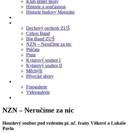
Klub přátel školy
Historie a současnost
Historie budovy Majorátu
Dechový orchestr ZUŠ
Cirkus Band
Big Band ZUŠ
NZN – Neručíme za nic
Ptáčata
Pima
Kytarový soubor I
Kytarový soubor II
Měchýši
Pěvecké sbory
Fotogalerie
Videogalerie
NZN – Neručíme za nic
Houslový soubor pod vedením pí. uč. Ivany Vítkové a Lukáše
Pavla